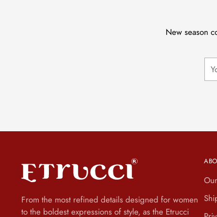
New season col
You
ema
ABO
Our
Shi
From the most refined details designed for women
to the boldest expressions of style, as the Etrucci
Pri