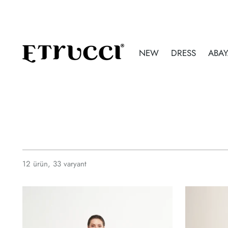
NEW
DRESS
ABA
12 ürün, 33 varyant