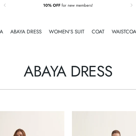
Yaza Merhaba Seçili Ürünlerde
Sepette %15 İndirim!
YA
ABAYA DRESS
WOMEN'S SUIT
COAT
WAISTCOA
ABAYA DRESS