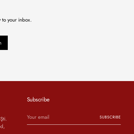
 to your inbox.
n
Subscribe
Your
SUBSCRIBE
Şti.
email
d,