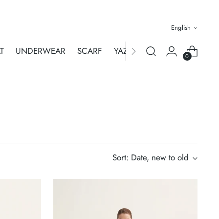
Language
English
T
UNDERWEAR
SCARF
YAZA MERHABA
WHOLES
0
Sort: Date, new to old