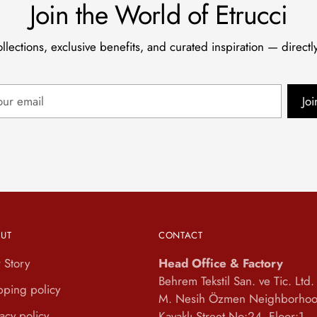
Join the World of Etrucci
lections, exclusive benefits, and curated inspiration — directly
r
Joi
il
UT
CONTACT
 Story
Head Office & Factory
Behrem Tekstil San. ve Tic. Ltd. 
pping policy
M. Nesih Özmen Neighborhoo
vacy policy
Kavaklı Street No:24, Floor:1